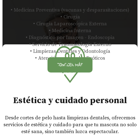
• Medicina Preventiva (vacunas y desparasitaciones)
• Cirugía
• Cirugía Laparoscópica Externa
• Medicina Interna
• Diagnóstico por Imagen - Endoscopia
• Servicio de Traumatología Externo
• Limpiezas Dentales y Odontología
• Atención a Animales Exóticos
CONOCER MÁS
Estética y cuidado personal
Desde cortes de pelo hasta limpiezas dentales, ofrecemos
servicios de estética y cuidado para que tu mascota no solo
esté sana, sino también luzca espectacular.